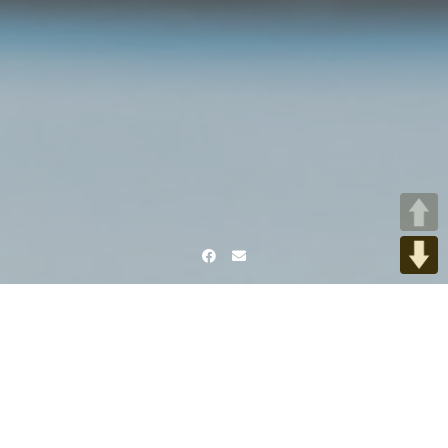
Facebook
Email
Home
Raum für Achtsamkeit
IMG_20221029_152301
IMG_20221029_152301