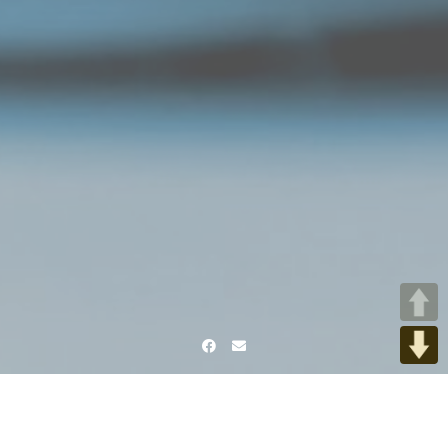
Facebook
Email
Home
Raum für Achtsamkeit
IMG_20200313_173139665 (3)