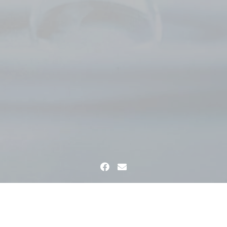
Facebook
Email
me
FREIGEIST MBSR
Herzlich Willkommen
MBSR_Kurse 2018_Martin Sc