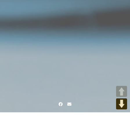
Facebook
Email
Home
Achtsame Arbeit - BGM Achtsamkeitstraining in Unternehmen
Business people meditating against with blurry green transition