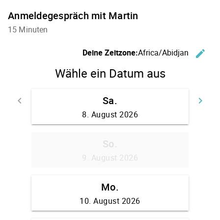
Anmeldegespräch mit Martin
15 Minuten
Z
Deine Zeitzone:
Africa/Abidjan
edit
Wähle ein Datum aus
Sa.
Zurück
W
keyboard_arrow_left
keyboard_arrow_right
8. August 2026
So.
9. August 2026
Mo.
10. August 2026